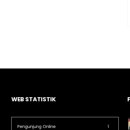
WEB STATISTIK
Pengunjung Online
1