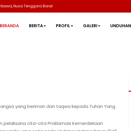
umbawa, Nusa Tenggara Barat
BERANDA
BERITA
PROFIL
GALERI
UNDUHA
k bangsa yang beriman dan taqwa kepada Tuhan Yang
n pelaksana cita-cita Proklamasi Kemerdekaan