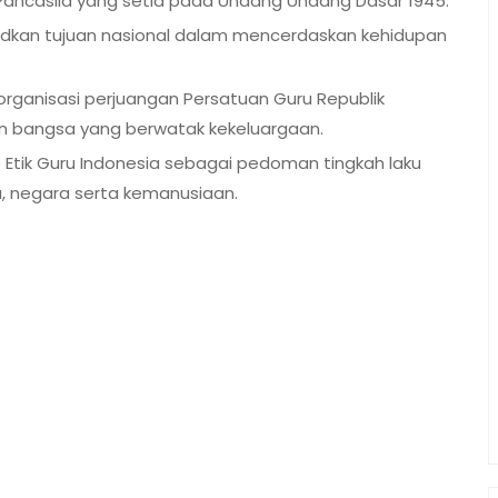
ancasila yang setia pada Undang Undang Dasar 1945.
udkan tujuan nasional dalam mencerdaskan kehidupan
rganisasi perjuangan Persatuan Guru Republik
n bangsa yang berwatak kekeluargaan.
 Etik Guru Indonesia sebagai pedoman tingkah laku
, negara serta kemanusiaan.